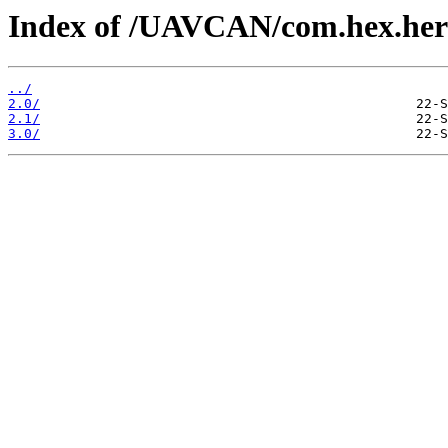
Index of /UAVCAN/com.hex.her
../
2.0/
2.1/
3.0/