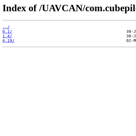
Index of /UAVCAN/com.cubepilo
../
0.1/
1.4/
4.19/